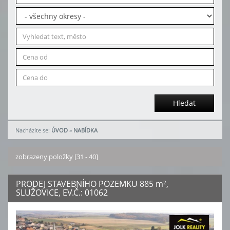
Hledat
Nacházíte se:
ÚVOD
»
NABÍDKA
zobrazeny položky [31 - 40]
PRODEJ STAVEBNÍHO POZEMKU 885
m²
,
SLUŽOVICE, EV.Č.: 01062