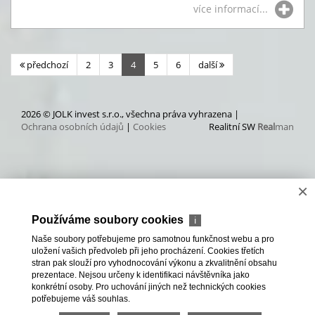
více informací...
předchozí
2
3
4
5
6
další
2026 © JOLK invest s.r.o., všechna práva vyhrazena |
Ochrana osobních údajů
|
Cookies
Realitní SW
Real
man
×
Používáme soubory cookies
ℹ
Naše soubory potřebujeme pro samotnou funkčnost webu a pro
uložení vašich předvoleb při jeho procházení. Cookies třetích
stran pak slouží pro vyhodnocování výkonu a zkvalitnění obsahu
prezentace. Nejsou určeny k identifikaci návštěvníka jako
konkrétní osoby. Pro uchování jiných než technických cookies
potřebujeme váš souhlas.