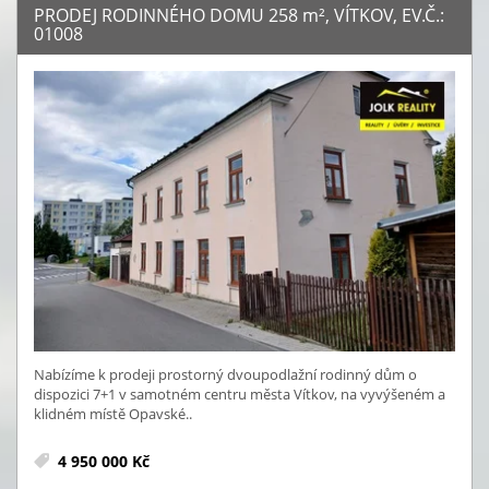
PRODEJ RODINNÉHO DOMU 258
m²
, VÍTKOV, EV.Č.:
01008
Nabízíme k prodeji prostorný dvoupodlažní rodinný dům o
dispozici 7+1 v samotném centru města Vítkov, na vyvýšeném a
klidném místě Opavské..
4 950 000 Kč