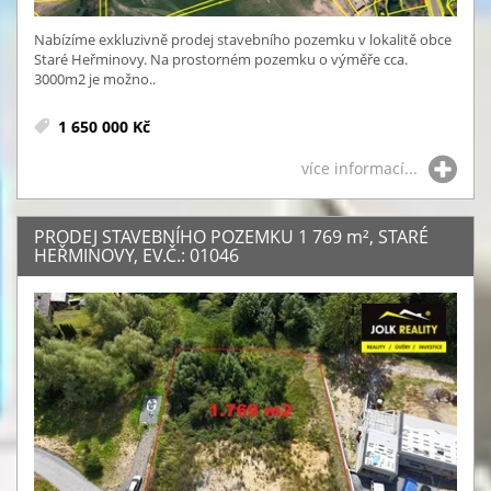
Nabízíme exkluzivně prodej stavebního pozemku v lokalitě obce
Staré Heřminovy. Na prostorném pozemku o výměře cca.
3000m2 je možno..
1 650 000 Kč
více informací...
PRODEJ STAVEBNÍHO POZEMKU 1 769
m²
, STARÉ
HEŘMINOVY, EV.Č.: 01046