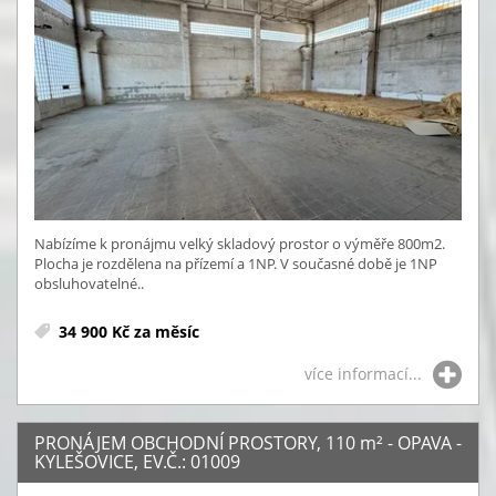
Nabízíme k pronájmu velký skladový prostor o výměře 800m2.
Plocha je rozdělena na přízemí a 1NP. V současné době je 1NP
obsluhovatelné..
34 900 Kč za měsíc
více informací...
PRONÁJEM OBCHODNÍ PROSTORY, 110
m²
- OPAVA -
KYLEŠOVICE, EV.Č.: 01009