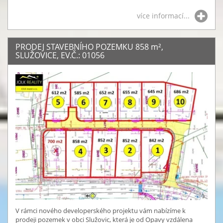
více informací...
PRODEJ STAVEBNÍHO POZEMKU 858
m²
,
SLUŽOVICE, EV.Č.: 01056
V rámci nového developerského projektu vám nabízíme k
prodeji pozemek v obci Služovic, která je od Opavy vzdálena