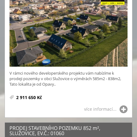
V rámci nového developerského projektu vám nabízíme k
prodeji pozemky v obci Služovice o výměrách 585m2 - 838m2,
Tato lokalita je od Opavy..
2 911 650 Kč
více informací...
PRODEJ STAVEBNÍHO POZEMKU 852
m²
,
SLUŽOVICE, EV.Č.: 01060