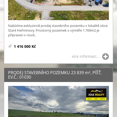
Nabízíme exkluzivně prodej stavebního pozemku v lokalitě obce
Staré Heřminovy. Prostorný pozemek o výměře 1.769m2 je
připraven v nově..
1 416 000 Kč
více informací...
PRODEJ STAVEBNÍHO POZEMKU 23 839
m²
, PÍŠŤ,
EV.Č.: 01030