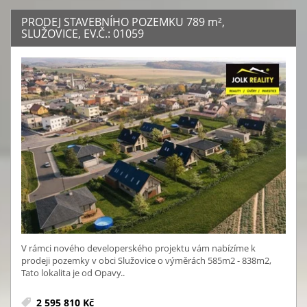
PRODEJ STAVEBNÍHO POZEMKU 789
m²
,
SLUŽOVICE, EV.Č.: 01059
V rámci nového developerského projektu vám nabízíme k
prodeji pozemky v obci Služovice o výměrách 585m2 - 838m2,
Tato lokalita je od Opavy..
2 595 810 Kč