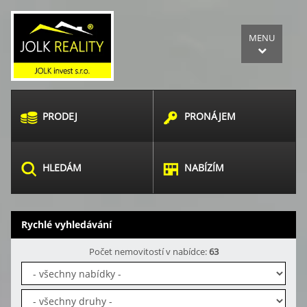
MENU
PRODEJ
PRONÁJEM
HLEDÁM
NABÍZÍM
Rychlé vyhledávání
Počet nemovitostí v nabídce:
63