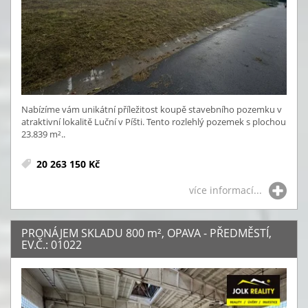
Nabízíme vám unikátní příležitost koupě stavebního pozemku v
atraktivní lokalitě Luční v Píšti. Tento rozlehlý pozemek s plochou
23.839 m²..
20 263 150 Kč
více informací...
PRONÁJEM SKLADU 800
m²
, OPAVA - PŘEDMĚSTÍ,
EV.Č.: 01022