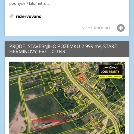
pouhých 7 kilometrů...
rezervováno
více informací...
PRODEJ STAVEBNÍHO POZEMKU 2 999
m²
, STARÉ
HEŘMINOVY, EV.Č.: 01049