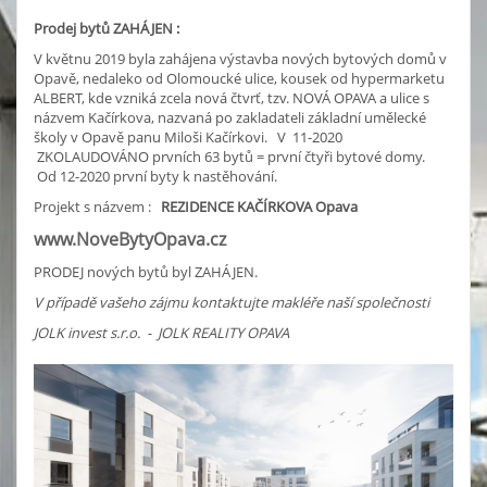
Prodej bytů ZAHÁJEN :
V květnu 2019 byla zahájena výstavba nových bytových domů v
Opavě, nedaleko od Olomoucké ulice, kousek od hypermarketu
ALBERT, kde vzniká zcela nová čtvrť, tzv. NOVÁ OPAVA a ulice s
názvem Kačírkova, nazvaná po zakladateli základní umělecké
školy v Opavě panu Miloši Kačírkovi. V 11-2020
ZKOLAUDOVÁNO prvních 63 bytů = první čtyři bytové domy.
Od 12-2020 první byty k nastěhování.
Projekt s názvem :
REZIDENCE KAČÍRKOVA Opava
www.NoveBytyOpava.cz
PRODEJ nových bytů byl ZAHÁJEN.
V případě vašeho zájmu kontaktujte makléře naší společnosti
JOLK invest s.r.o. - JOLK REALITY OPAVA