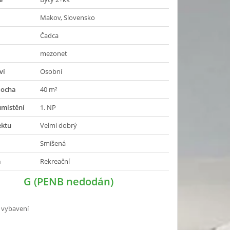
Makov, Slovensko
Čadca
mezonet
ví
Osobní
locha
40 m²
umístění
1. NP
ektu
Velmi dobrý
Smíšená
a
Rekreační
G (PENB nedodán)
 vybavení