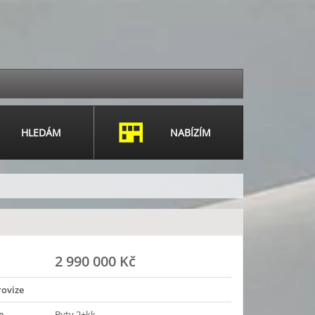
HLEDÁM
NABÍZÍM
2 990 000 Kč
rovize
e
Byty 2+kk