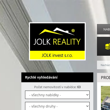
NAB
Nachází
Rychlé vyhledávání
PROD
Počet nemovitostí v nabídce:
63