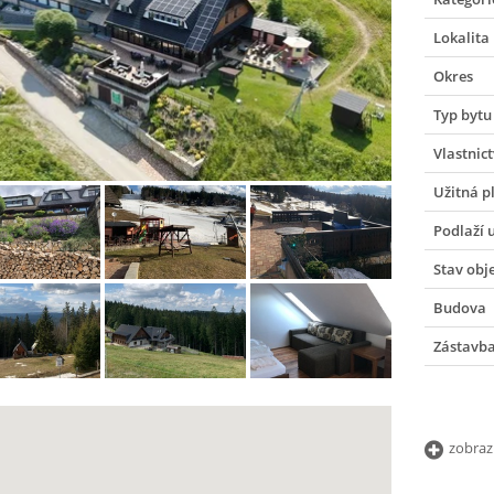
Lokalita
Okres
Typ bytu
Vlastnict
Užitná p
Podlaží 
Stav obj
Budova
Zástavb
zobraz