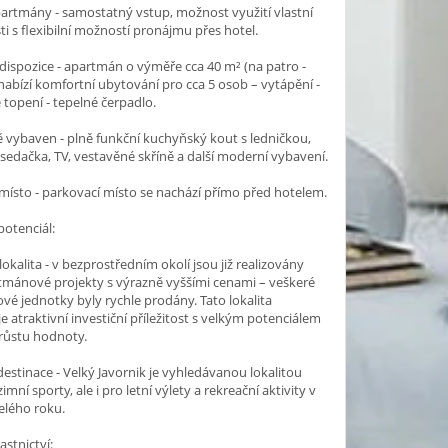
partmány - samostatný vstup, možnost využití vlastní
i s flexibilní možností pronájmu přes hotel.
dispozice - apartmán o výměře cca 40 m² (na patro -
abízí komfortní ubytování pro cca 5 osob – vytápění -
topení - tepelné čerpadlo.
vybaven - plně funkční kuchyňský kout s ledničkou,
 sedačka, TV, vestavěné skříně a další moderní vybavení.
místo - parkovací místo se nachází přímo před hotelem.
potenciál:
lokalita - v bezprostředním okolí jsou již realizovány
tmánové projekty s výrazně vyššími cenami – veškeré
é jednotky byly rychle prodány. Tato lokalita
e atraktivní investiční příležitost s velkým potenciálem
růstu hodnoty.
destinace - Velký Javornik je vyhledávanou lokalitou
imní sporty, ale i pro letní výlety a rekreační aktivity v
elého roku.
astnictví: