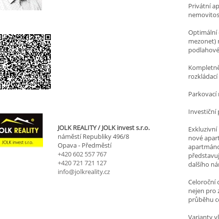
Privátní a
nemovitost
Optimální 
mezonet) n
podlahové 
Kompletně 
rozkládací
Parkovací 
Investiční 
JOLK REALITY / JOLK invest s.r.o.
Exkluzivní 
náměstí Republiky 496/8
nové apar
Opava - Předměstí
apartmánov
+420 602 557 767
představuj
+420 721 721 127
dalšího ná
info@jolkreality.cz
Celoroční 
nejen pro z
průběhu c
Varianty vl