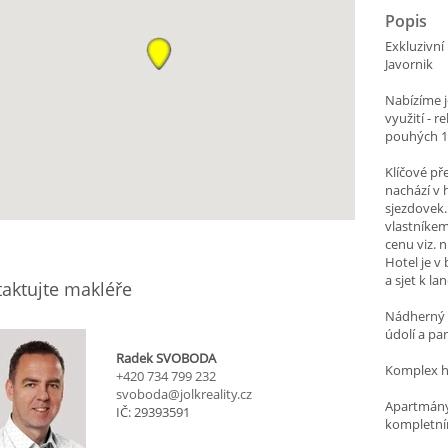
Popis
Exkluzivní
Javornik
Nabízíme j
využití - 
pouhých 15
Klíčové př
nachází v 
sjezdovek
vlastníke
cenu viz. n
Hotel je v 
a sjet k la
aktujte makléře
Nádherný v
údolí a pa
Radek SVOBODA
Komplex ho
+420 734 799 232
svoboda@jolkreality.cz
Apartmány
IČ: 29393591
kompletním