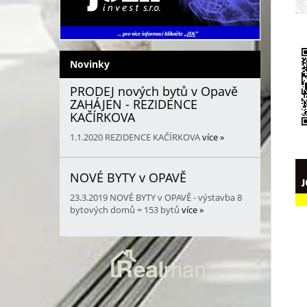
Novinky
PRODEJ nových bytů v Opavě
ZAHÁJEN - REZIDENCE
KAČÍRKOVA
1.1.2020
REZIDENCE KAČÍRKOVA
více »
NOVÉ BYTY v OPAVĚ
23.3.2019
NOVÉ BYTY v OPAVĚ - výstavba 8
bytových domů = 153 bytů
více »