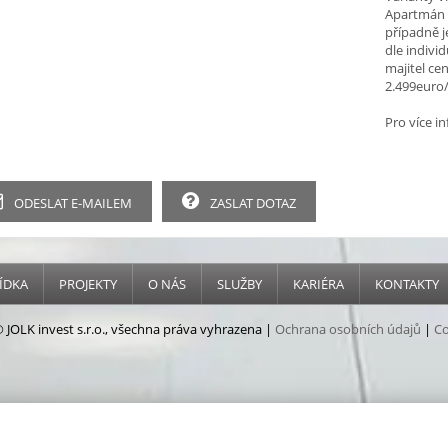
Apartmán l
případně j
dle indivi
majitel ce
2.499euro/
Pro více i
ODESLAT E-MAILEM
ZASLAT DOTAZ
ÍDKA
PROJEKTY
O NÁS
SLUŽBY
KARIÉRA
KONTAKTY
 JOLK invest s.r.o., všechna práva vyhrazena |
Ochrana osobních údajů
|
Co