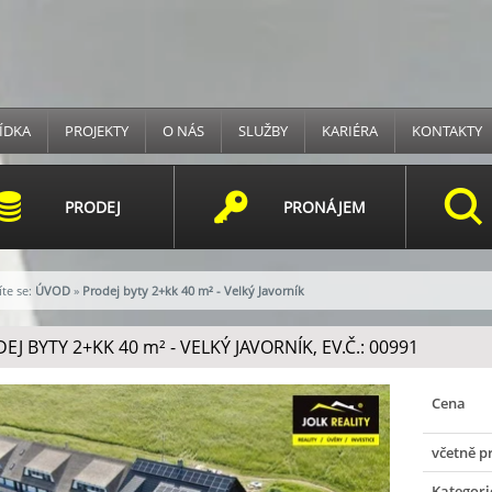
ÍDKA
PROJEKTY
O NÁS
SLUŽBY
KARIÉRA
KONTAKTY
PRODEJ
PRONÁJEM
te se:
ÚVOD
»
Prodej byty 2+kk 40 m² - Velký Javorník
EJ BYTY 2+KK 40
m²
- VELKÝ JAVORNÍK, EV.Č.: 00991
Cena
včetně p
Kategori