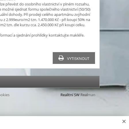
ze převést do osobního vlastnictví v plném rozsahu,
e možné sjednat formu společného vlastnictví (50/50)
duální dohody. Při prodeji celého apartmánu zvýhodní
nu z 2.999euro/m2 tzn. 1.470.000 Kč - při koupi 50% na
m2 tzn. dle kurzu cca. 2.450.000 Kč při koupi celku.
nformací a sjednání prohlídky kontaktujte makléře.
VYTISKNOUT
okies
Realitní SW
Real
man
×