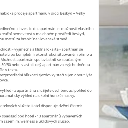
 nabídka prodeje apartmánu v srdci Beskyd – Velký
edinečnou investici do apartmánu s možností vlastního
rekreační nemovitost v malebném prostředí Beskyd,
0 metrů za hranicí na Slovenské straně.
ednosti - výjimečná a klidná lokalita - apartmán se
hotelu po kompletní rekonstrukci, situovaném přímo u
. Možnost apartmán spoluvlastnit se současným
m 50/50 nebo vlastnit celý apartmán za zvýchodněnou
íže v textu.
bezprostřední blízkosti sjezdovky stačí si jen obout lyže
novce.
ýhled - z apartmánu si užijete dechberoucí pohled do
noramatický výhled na okolní horské masivy.
telových služeb: Hotel disponuje dvěmi částmi:
 spadající pod hotel - 13 apartmánů vybavených
 zázemím, wellness a úklidových služeb.