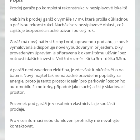
Prodej garáže po kompletní rekonstrukci v nezáplavové lokalitě
Nabízím k prodeji garáž o výměře 17 m², která prošla důkladnou
a pečlivou rekonstrukcí. Nachází se v nezáplavové oblasti, což
zajišťuje bezpečné a suché užívání po celý rok.
Garáž má nový nátěr střechy i vrat, opravenou podlahu, je nově
vymalovaná a disponuje nově vybudovaným příjezdem. Díky
provedeným úpravám je připravena k okamžitému užívání bez
nutnosti dalších investic. Vnitřní rozměr - šířka 3m - délka 5,5m.
V garáži není zavedena elektřina, je zde však funkční světlo na
baterii. Nový majitel tak nemá žádné pravidelné poplatky za
energie, proto je tento prostor ideální pro parkování osobního
automobilu či motorky, případně jako suchý a čistý skladovací
prostor.
Pozemek pod garáží je v osobním vlastnictví a je součástí
prodeje.
Pro více informací nebo domluvení prohlídky mě neváhejte
kontaktovat.