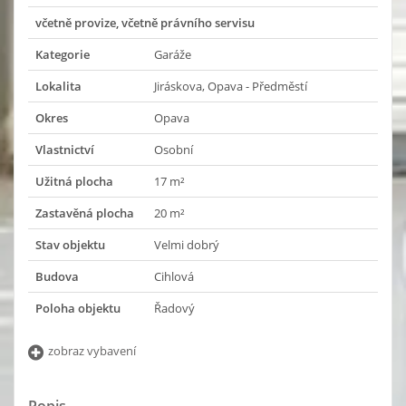
včetně provize, včetně právního servisu
Kategorie
Garáže
Lokalita
Jiráskova, Opava - Předměstí
Okres
Opava
Vlastnictví
Osobní
Užitná plocha
17 m²
Zastavěná plocha
20 m²
Stav objektu
Velmi dobrý
Budova
Cihlová
Poloha objektu
Řadový
zobraz vybavení
Popis