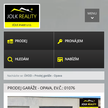
MENU
PRODEJ
PRONÁJEM
HLEDÁM
NABÍZÍM
Nacházíte se:
ÚVOD
»
Prodej garáže - Opava
PRODEJ GARÁŽE - OPAVA, EV.Č.: 01076