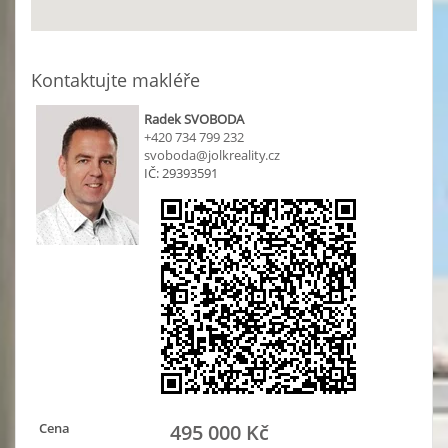
Kontaktujte makléře
Radek SVOBODA
+420 734 799 232
svoboda@jolkreality.cz
IČ: 29393591
Cena
495 000 Kč