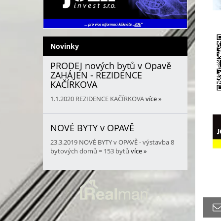
Novinky
PRODEJ nových bytů v Opavě
ZAHÁJEN - REZIDENCE
KAČÍRKOVA
1.1.2020
REZIDENCE KAČÍRKOVA
více »
NOVÉ BYTY v OPAVĚ
23.3.2019
NOVÉ BYTY v OPAVĚ - výstavba 8
bytových domů = 153 bytů
více »