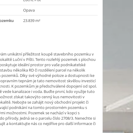
Opava
pozemku
23.839 m²
vám unikátní příležitost koupě stavebního pozemku v
 lokalitě Luční v Píšti. Tento rozlehlý pozemek s plochou
poskytuje ideální prostor pro vaše podnikatelské
výstavbu několika RD či rozdělení parcel na několik
h pozemků. Díky své výhodné poloze a dostupnosti ke
opravním tepnám je tato nemovitost skvělou investicí
nosti. K pozemkům je předschválené dopojení od spol.
tě vede kanalizace i voda. Buďte první, kdo využije tuto
ožnost získat takovýto cenný kus nemovitosti v
okalitě. Nebojte se zahájit nový obchodní projekt či
távající podnikání na tomto prostorném pozemku s
mi možnostmi. Pozemek se nachází v kopci s
o přírody. Jedná se o parcelu číslo 2708/3. Nenechte si
ujít a kontaktujte nás co nejdříve pro další informace či