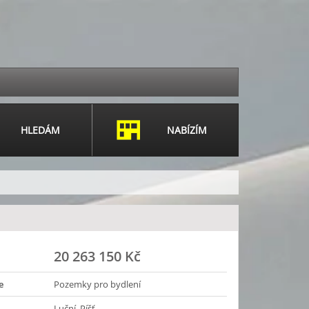
HLEDÁM
NABÍZÍM
20 263 150 Kč
e
Pozemky pro bydlení
Luční, Píšť