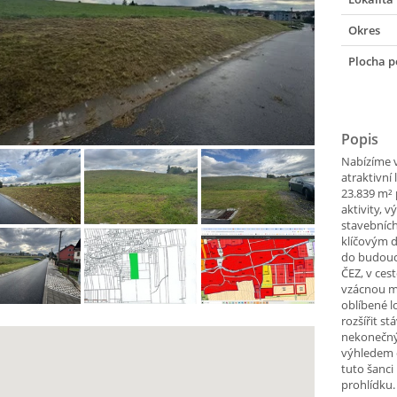
Okres
Plocha 
Popis
Nabízíme 
atraktivní
23.839 m² 
aktivity, 
stavebníc
klíčovým d
do budouc
ČEZ, v ces
vzácnou m
oblíbené l
rozšířit s
nekonečný
výhledem d
tuto šanci 
prohlídku.