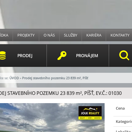
ÍDKA
PROJEKTY
O NÁS
SLUŽBY
KARIÉRA
KONTAKTY
PRODEJ
PRONÁJEM
te se:
ÚVOD
»
Prodej stavebního pozemku 23 839 m², Píšť
EJ STAVEBNÍHO POZEMKU 23 839
m²
, PÍŠŤ, EV.Č.: 01030
Cena
Kategori
Lokalita