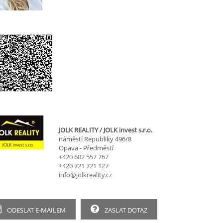
JOLK REALITY / JOLK invest s.r.o.
náměstí Republiky 496/8
Opava - Předměstí
+420 602 557 767
+420 721 721 127
info@jolkreality.cz
ODESLAT E-MAILEM
ZASLAT DOTAZ