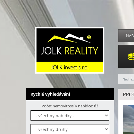
NAB
Nachází
Rychlé vyhledávání
PROD
Počet nemovitostí v nabídce:
63