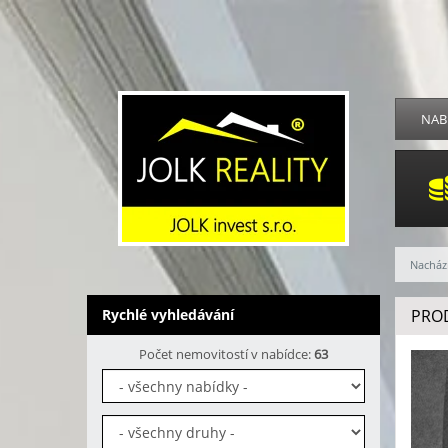
NAB
Nachází
Rychlé vyhledávání
PROD
Počet nemovitostí v nabídce:
63