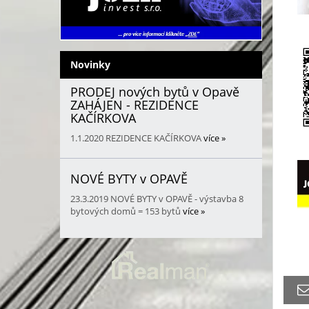
Novinky
PRODEJ nových bytů v Opavě
ZAHÁJEN - REZIDENCE
KAČÍRKOVA
1.1.2020
REZIDENCE KAČÍRKOVA
více »
NOVÉ BYTY v OPAVĚ
23.3.2019
NOVÉ BYTY v OPAVĚ - výstavba 8
bytových domů = 153 bytů
více »