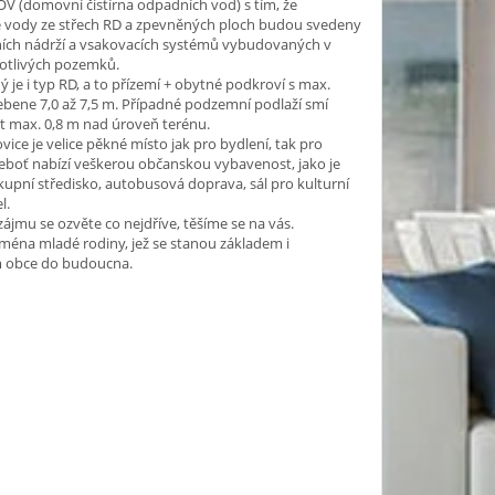
OV (domovní čistírna odpadních vod) s tím, že
 vody ze střech RD a zpevněných ploch budou svedeny
ních nádrží a vsakovacích systémů vybudovaných v
notlivých pozemků.
 je i typ RD, a to přízemí + obytné podkroví s max.
bene 7,0 až 7,5 m. Případné podzemní podlaží smí
t max. 0,8 m nad úroveň terénu.
vice je velice pěkné místo jak pro bydlení, tak pro
neboť nabízí veškerou občanskou vybavenost, jako je
kupní středisko, autobusová doprava, sál pro kulturní
l.
zájmu se ozvěte co nejdříve, těšíme se na vás.
ména mladé rodiny, jež se stanou základem i
m obce do budoucna.