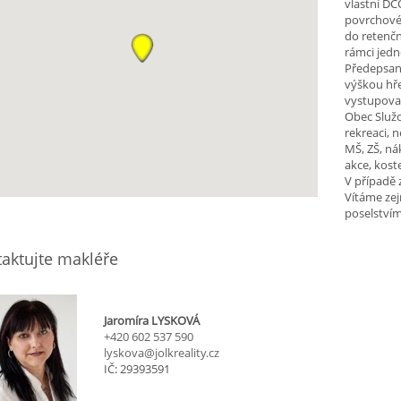
vlastní DČ
povrchové
do retenč
rámci jed
Předepsaný
výškou hře
vystupova
Obec Služo
rekreaci, 
MŠ, ZŠ, ná
akce, koste
V případě 
Vítáme zej
poselství
aktujte makléře
Jaromíra LYSKOVÁ
+420 602 537 590
lyskova@jolkreality.cz
IČ: 29393591