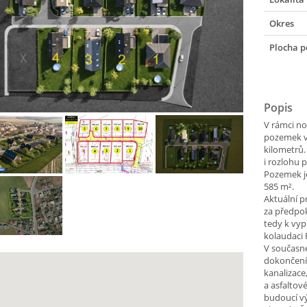
Okres
Plocha 
Popis
V rámci n
pozemek v 
kilometrů.
i rozlohu 
Pozemek j
585 m².
Aktuální p
za předpok
tedy k vyp
kolaudaci R
V současn
dokončení 
kanalizace
a asfalto
budoucí v