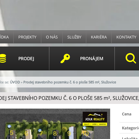
ÍDKA
PROJEKTY
O NÁS
SLUŽBY
KARIÉRA
KONTAKTY
PRODEJ
PRONÁJEM
te se:
ÚVOD
»
Prodej stavebního pozemku č. 6 o ploše 585 m², Služovice
EJ STAVEBNÍHO POZEMKU Č. 6 O PLOŠE 585
m²
, SLUŽOVICE,
Cena
Kategori
Lokalita