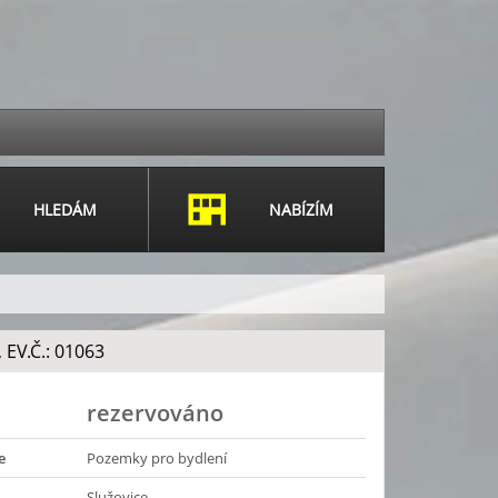
HLEDÁM
NABÍZÍM
 EV.Č.: 01063
rezervováno
e
Pozemky pro bydlení
Služovice