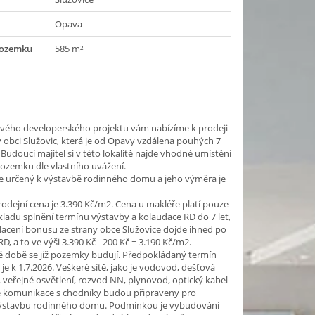
Opava
pozemku
585 m²
ového developerského projektu vám nabízíme k prodeji
obci Služovic, která je od Opavy vzdálena pouhých 7
 Budoucí majitel si v této lokalitě najde vhodné umístění
pozemku dle vlastního uvážení.
e určený k výstavbě rodinného domu a jeho výměra je
rodejní cena je 3.390 Kč/m2. Cena u makléře platí pouze
ladu splnění termínu výstavby a kolaudace RD do 7 let,
lacení bonusu ze strany obce Služovice dojde ihned po
D, a to ve výši 3.390 Kč - 200 Kč = 3.190 Kč/m2.
é době se již pozemky budují. Předpokládaný termín
je k 1.7.2026. Veškeré sítě, jako je vodovod, dešťová
, veřejné osvětlení, rozvod NN, plynovod, optický kabel
vé komunikace s chodníky budou připraveny pro
ýstavbu rodinného domu. Podmínkou je vybudování