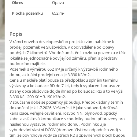
Okres
Opava
Plocha pozemku
652 m²
Popis
V rámci nového developerského projektu vám nabízíme k
prodeji pozemek ve Služovicích, v obci vzdálené od Opavy
pouhých 7 kilometrů. Vhodné umístění i rozloha pozemku v této
lokalitě se jednoznačně odvíjejí od záměru, přání a představ
budoucího majitele.
Pozemek s výměrou 652 m² je určený k výstavbě rodinného
domu, aktuální prodejní cena je 3.390 Kč/m2.
Cena u makléře platí pouze za předpokladu splnění termínu
výstavby a kolaudace RD do 7 let, tedy k vyplacení bonusu ze
strany obce Služovice dojde ihned po kolaudaci RD, a to ve výši
3.390 Kč - 200 Kč = 3.190 Kč/m2.
V současné době se pozemky již budují. Předpokládaný termín
dokončení je k 1.7.2026. Veškeré sítě jako vodovod, dešťová
kanalizace, veřejné osvětlení, rozvod NN, plynovod, optický
kabel a asfaltová komunikace s chodníky budou připraveny pro
následnou výstavbu rodinného domu. Podmínkou je
vybudování vlastní DČOV (domovní čistírna odpadních vod) s
tím, že povrchové vody ze střech RD a zpevněných ploch budou