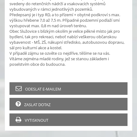
svedeny do retenčních nádrží a vsakovacích systémů
vybudovaných v rámci jednotlivých pozemků.
Předepsaný je i typ RD, a to přízemí + obytné podkroví s max.
výškou hřebene 7,0 až 7,5 m. Případné podzemní podlaží smí
vystupovat max. 0,8 m nad úroveň terénu.
Obec Služovice s blízkým okolím je velice pěkné místo jak pro
bydlení, tak pro rekreaci, neboť nabízí veškerou občanskou
vybavenost - MŠ, ZŠ, nákupní středisko, autobusovou dopravu,
sál pro kulturní akce a kostel.
V případě zájmu se ozvěte co nejdříve, těšíme se na vás.
Vítáme zejména mladé rodiny, jež se stanou základem i
poselstvím obce do budoucna.
ODESLAT E-MAILEM
ZASLAT DOTAZ
VYTISKNOUT