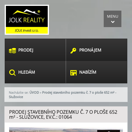
MENU
PRODEJ
PRONÁJEM
HLEDÁM
NABÍZÍM
Nacházíte se:
ÚVOD
»
Prodej stavebního pozemku č. 7 o ploše 652 m² -
Služovice
PRODEJ STAVEBNÍHO POZEMKU Č. 7 O PLOŠE 652
m²
- SLUŽOVICE, EV.Č.: 01064