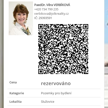
PaedDr. Věra VERBÍKOVÁ
+420 734 799 235
verbikova@jolkreality.cz
IČ: 29393591
Cena
rezervováno
Kategorie
Pozemky pro bydlení
Lokalita
Služovice