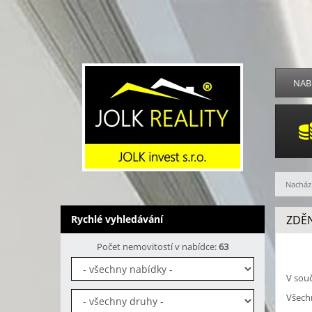
NAB
Nachází
Rychlé vyhledávání
ZDĚ
Počet nemovitostí v nabídce:
63
V sou
Všech