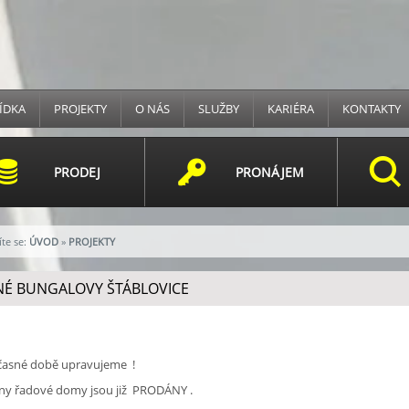
ÍDKA
PROJEKTY
O NÁS
SLUŽBY
KARIÉRA
KONTAKTY
PRODEJ
PRONÁJEM
te se:
ÚVOD
»
PROJEKTY
NÉ BUNGALOVY ŠTÁBLOVICE
časné době upravujeme !
ny řadové domy jsou již PRODÁNY .