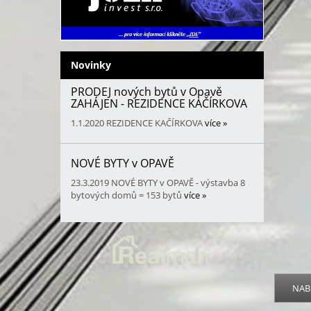
Novinky
PRODEJ nových bytů v Opavě
ZAHÁJEN - REZIDENCE KAČÍRKOVA
1.1.2020
REZIDENCE KAČÍRKOVA
více »
NOVÉ BYTY v OPAVĚ
23.3.2019
NOVÉ BYTY v OPAVĚ - výstavba 8
bytových domů = 153 bytů
více »
NAB