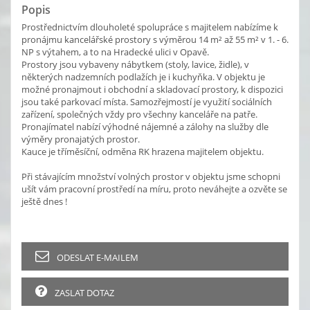
Popis
Prostřednictvím dlouholeté spolupráce s majitelem nabízíme k
pronájmu kancelářské prostory s výměrou 14 m² až 55 m² v 1. - 6.
NP s výtahem, a to na Hradecké ulici v Opavě.
Prostory jsou vybaveny nábytkem (stoly, lavice, židle), v
některých nadzemních podlažích je i kuchyňka. V objektu je
možné pronajmout i obchodní a skladovací prostory, k dispozici
jsou také parkovací místa. Samozřejmostí je využití sociálních
zařízení, společných vždy pro všechny kanceláře na patře.
Pronajímatel nabízí výhodné nájemné a zálohy na služby dle
výměry pronajatých prostor.
Kauce je tříměsíční, odměna RK hrazena majitelem objektu.
Při stávajícím množství volných prostor v objektu jsme schopni
ušít vám pracovní prostředí na míru, proto neváhejte a ozvěte se
ještě dnes !
ODESLAT E-MAILEM
ZASLAT DOTAZ