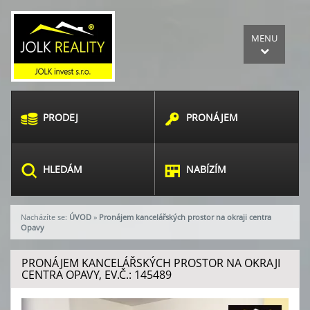
MENU
PRODEJ
PRONÁJEM
HLEDÁM
NABÍZÍM
Nacházíte se:
ÚVOD
»
Pronájem kancelářských prostor na okraji centra
Opavy
PRONÁJEM KANCELÁŘSKÝCH PROSTOR NA OKRAJI
CENTRA OPAVY, EV.Č.: 145489