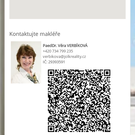
Kontaktujte makléře
PaedDr. Věra VERBÍKOVÁ
+420 734 799 235
verbikova@jolkreality.cz
IČ: 29393591