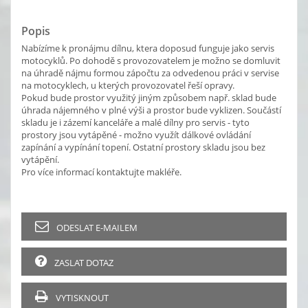
Popis
Nabízíme k pronájmu dílnu, ktera doposud funguje jako servis
motocyklů. Po dohodě s provozovatelem je možno se domluvit
na úhradě nájmu formou zápočtu za odvedenou práci v servise
na motocyklech, u kterých provozovatel řeší opravy.
Pokud bude prostor využitý jiným způsobem např. sklad bude
úhrada nájemného v plné výši a prostor bude vyklizen. Součástí
skladu je i zázemí kanceláře a malé dílny pro servis - tyto
prostory jsou vytápěné - možno využít dálkové ovládání
zapínání a vypínání topení. Ostatní prostory skladu jsou bez
vytápění.
Pro více informací kontaktujte makléře.
ODESLAT E-MAILEM
ZASLAT DOTAZ
VYTISKNOUT