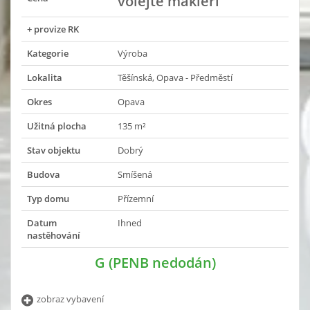
volejte makléři
+ provize RK
Kategorie
Výroba
Lokalita
Těšínská, Opava - Předměstí
Okres
Opava
Užitná plocha
135 m²
Stav objektu
Dobrý
Budova
Smíšená
Typ domu
Přízemní
Datum
Ihned
nastěhování
G (PENB nedodán)
zobraz vybavení