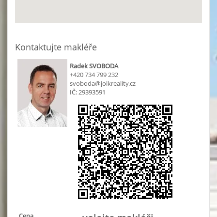
Kontaktujte makléře
Radek SVOBODA
+420 734 799 232
svoboda@jolkreality.cz
IČ: 29393591
Cena