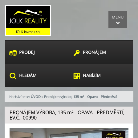
MENU
PRODEJ
PRONÁJEM
HLEDÁM
NABÍZÍM
Nacházíte se:
ÚVOD
»
Pronájem výroba, 135 m² - Opava - Předměstí
PRONÁJEM VÝROBA, 135
m²
- OPAVA - PŘEDMĚSTÍ,
EV.Č.: 00990