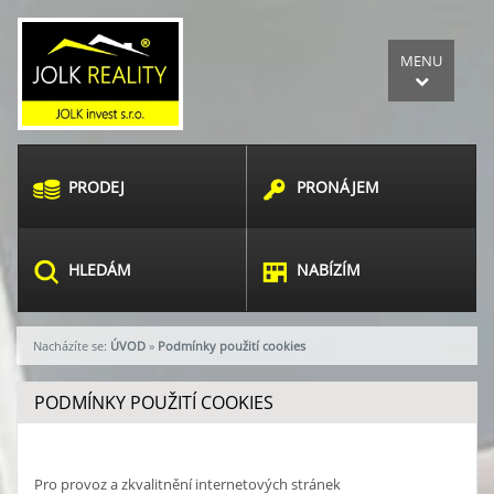
MENU
PRODEJ
PRONÁJEM
HLEDÁM
NABÍZÍM
Nacházíte se:
ÚVOD
»
Podmínky použití cookies
PODMÍNKY POUŽITÍ COOKIES
Pro provoz a zkvalitnění internetových stránek