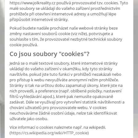
https://www.jolkreality.cz používá provozovatel tzv. cookies. Tyto
malé soubory se ukládají do vašeho zařízení prostřednictvím
prohlížeče při otevření internetové adresy a umožňují lépe
přizpůsobit internetové stránky.
Pokud budete nadále procházet naše webové stránky beze
změny nastavení souborů cookie (viz níže), potvrzujete a
souhlasíte s tím, že provozovatel nezbytné technické soubory
cookie používá.
Co jsou soubory "cookies"?
Jedná se o malé textové soubory, které internetové stránky
ukládají do vašeho zařízení v okamžiku, kdy tyto stránky
navštívíte, pokud jste tuto funkci v prohlížeči nezakázali nebo
pro přístup k webu nevyužíváte anonymní režim prohlížeče.
Stránky si tak na určitou dobu zapamatují úkony, které jste na
nich provedli, a preference (např. oblíbené položky, nastavení
filtrů vyhledávání apod.), které pak nemusíte opakovaně
zadávat. Dále se využívají pro vytvoření statistik návštěvnosti a
chování uživatelů pro provozovatele webu. V cookies
neuchováváme žádné osobní údaje, nelze tak identifikovat
uživatele jako osobu.
Více informací o cookies naleznete např. na wikipedii.
(
https://cs.wikipedia.org/wiki/HTTP_cookie
)