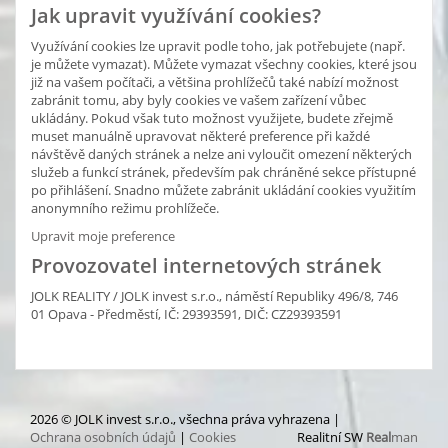
Jak upravit využívání cookies?
Využívání cookies lze upravit podle toho, jak potřebujete (např.
je můžete vymazat). Můžete vymazat všechny cookies, které jsou
již na vašem počítači, a většina prohlížečů také nabízí možnost
zabránit tomu, aby byly cookies ve vašem zařízení vůbec
ukládány. Pokud však tuto možnost využijete, budete zřejmě
muset manuálně upravovat některé preference při každé
návštěvě daných stránek a nelze ani vyloučit omezení některých
služeb a funkcí stránek, především pak chráněné sekce přístupné
po přihlášení. Snadno můžete zabránit ukládání cookies využitím
anonymního režimu prohlížeče.
Upravit moje preference
Provozovatel internetových stránek
JOLK REALITY / JOLK invest s.r.o., náměstí Republiky 496/8, 746
01 Opava - Předměstí, IČ: 29393591, DIČ: CZ29393591
2026 © JOLK invest s.r.o., všechna práva vyhrazena |
Ochrana osobních údajů
|
Cookies
Realitní SW
Real
man