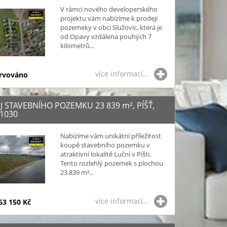
V rámci nového developerského
projektu vám nabízíme k prodeji
pozemeky v obci Služovic, která je
od Opavy vzdálena pouhých 7
kilometrů...
více informací...
rvováno
J STAVEBNÍHO POZEMKU 23 839
m²
, PÍŠŤ,
01030
Nabízíme vám unikátní příležitost
koupě stavebního pozemku v
atraktivní lokalitě Luční v Píšti.
Tento rozlehlý pozemek s plochou
23.839 m²..
více informací...
63 150 Kč