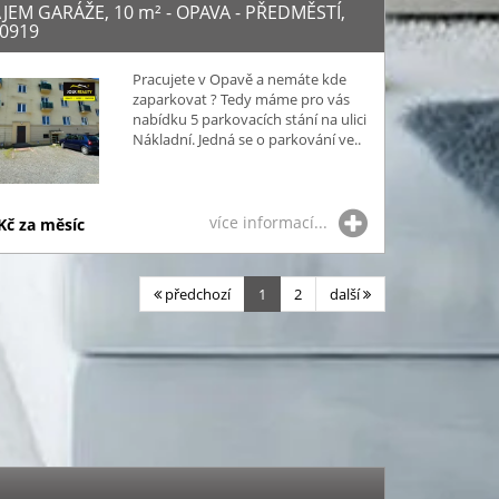
JEM GARÁŽE, 10
m²
- OPAVA - PŘEDMĚSTÍ,
00919
Pracujete v Opavě a nemáte kde
zaparkovat ? Tedy máme pro vás
nabídku 5 parkovacích stání na ulici
Nákladní. Jedná se o parkování ve..
více informací...
Kč za měsíc
předchozí
1
2
další