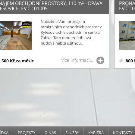
NÁJEM OBCHODNÍ PROSTORY, 110
m²
- OPAVA
PRONÁ
EŠOVICE, EV.Č.: 01009
EV.Č.: 
Nabízíme Vám pronájem
atraktivních obchodních prostor v
Kylešovicích v obchodním centru
Žabka. Tato moderní cihlová
budova nabízí užitnou..
více informací...
 500 Kč za měsíc
800 
ÍDKA
PROJEKTY
O NÁS
SLUŽBY
KARIÉRA
KONTAKTY