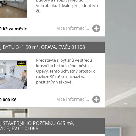
budovy a nabízí výhled do
vnitrobloku. Ideální pro jednotlivce
či..
více informací...
0 Kč za měsíc
 BYTU 3+1 90
m²
, OPAVA, EV.Č.: 01108
Představte si byt snů ve středu
krásného historického města
Opavy. Tento úchvatný prostor o
rozloze 90 m² se nachází na
prestižním Vaškově..
více informací...
0 000 Kč
J STAVEBNÍHO POZEMKU 645
m²
,
ICE, EV.Č.: 01066