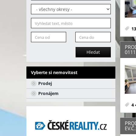
13
PROD
0111
Hledat
Vyberte si nemovitost
Prodej
Pronájem
4 
PROD
EV.Č.