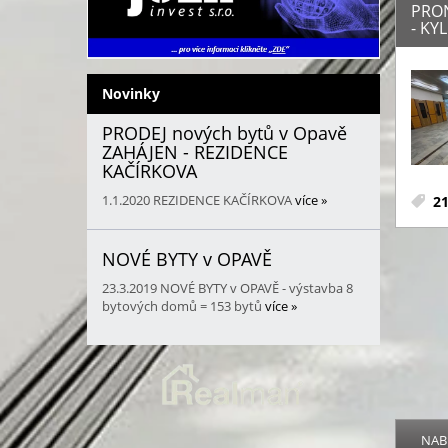
PRO
- KYL
Novinky
PRODEJ nových bytů v Opavě
ZAHÁJEN - REZIDENCE
KAČÍRKOVA
1.1.2020
REZIDENCE KAČÍRKOVA
více »
21
NOVÉ BYTY v OPAVĚ
23.3.2019
NOVÉ BYTY v OPAVĚ - výstavba 8
bytových domů = 153 bytů
více »
NAB