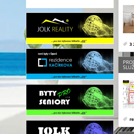
3 
PRO
SLUŽ
re