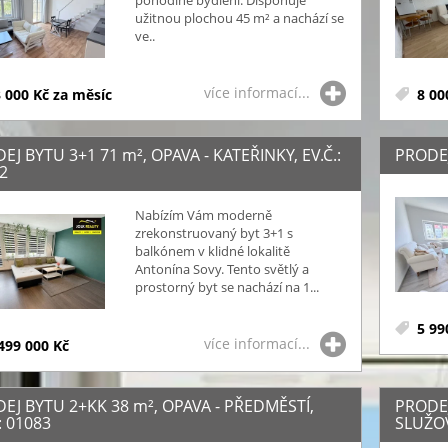
pohodlné bydlení. Disponuje
užitnou plochou 45 m² a nachází se
ve..
více informací...
 000 Kč za měsíc
8 00
EJ BYTU 3+1 71
m²
, OPAVA - KATEŘINKY, EV.Č.:
PRODEJ
2
Nabízím Vám moderně
zrekonstruovaný byt 3+1 s
balkónem v klidné lokalitě
Antonína Sovy. Tento světlý a
prostorný byt se nachází na 1...
5 99
více informací...
499 000 Kč
EJ BYTU 2+KK 38
m²
, OPAVA - PŘEDMĚSTÍ,
PRODE
: 01083
SLUŽOV