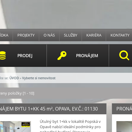
ÍDKA
PROJEKTY
O NÁS
SLUŽBY
KARIÉRA
KONTAKTY
PRODEJ
PRONÁJEM
te se:
ÚVOD
»
Vyberte si nemovitost
eny položky [1 - 10]
ÁJEM BYTU 1+KK 45
m²
, OPAVA, EV.Č.: 01130
PRONÁ
Útulný byt 1+kk v lokalitě Popská v
Opavě nabízí ideální podmínky pro