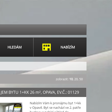
HLEDÁM
NABÍZÍM
zobrazit:
10
,
20
,
50
JEM BYTU 1+KK 26
m²
, OPAVA, EV.Č.: 01129
Nabízím Vám k pronájmu byt 1+kk
v Opavě. Byt se nachází ve 2. patře