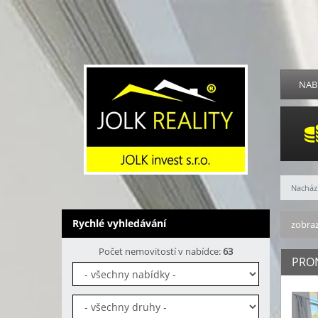
NAB
Nachází
Rychlé vyhledávání
zobraz
Počet nemovitostí v nabídce:
63
PRON