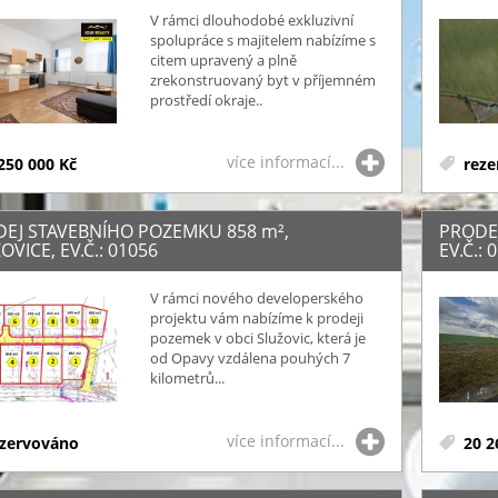
V rámci dlouhodobé exkluzivní
spolupráce s majitelem nabízíme s
citem upravený a plně
zrekonstruovaný byt v příjemném
prostředí okraje..
více informací...
250 000 Kč
reze
DEJ STAVEBNÍHO POZEMKU 858
m²
,
PRODE
OVICE, EV.Č.: 01056
EV.Č.: 
V rámci nového developerského
projektu vám nabízíme k prodeji
pozemek v obci Služovic, která je
od Opavy vzdálena pouhých 7
kilometrů...
více informací...
zervováno
20 2