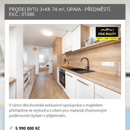
PRODEJ BYTU 3+KK 74
m²
, OPAVA - PŘEDMĚSTÍ,
EV.Č.: 01086
V rámci dlouhodobé exkluzivní spolupráce s majitelem
přicházíme se stylově a s citem pro materiál zhotoveným
podkrovním bytem v příjemném..
5 990 000 Kč