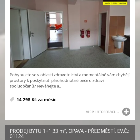
Pohybujete se v oblasti zdravotnictví a momentálně vám chybějí
prostory k poskytnutí plnohodnotné péče o zdraví
spoluobčanů? Neváhejte a..
14 298 Kč za měsíc
více informací...
PRODEJ BYTU 1+1 33
m²
, OPAVA - PŘEDMĚSTÍ, EV.Č.:
01124