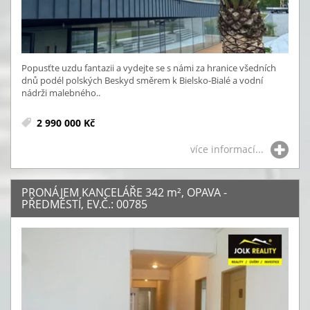
Popusťte uzdu fantazii a vydejte se s námi za hranice všedních
dnů podél polských Beskyd směrem k Bielsko-Bialé a vodní
nádrži malebného..
2 990 000 Kč
více informací...
PRONÁJEM KANCELÁŘE 342
m²
, OPAVA -
PŘEDMĚSTÍ, EV.Č.: 00785