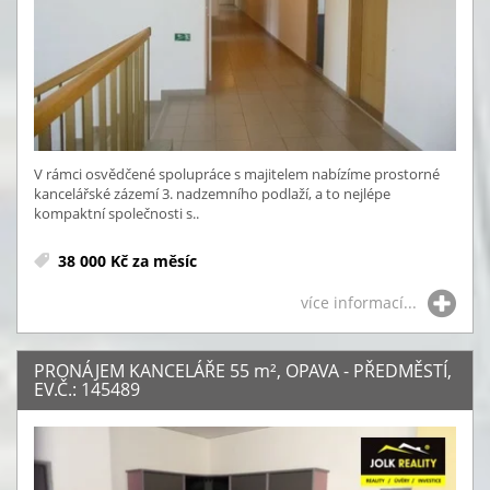
V rámci osvědčené spolupráce s majitelem nabízíme prostorné
kancelářské zázemí 3. nadzemního podlaží, a to nejlépe
kompaktní společnosti s..
38 000 Kč za měsíc
více informací...
PRONÁJEM KANCELÁŘE 55
m²
, OPAVA - PŘEDMĚSTÍ,
EV.Č.: 145489