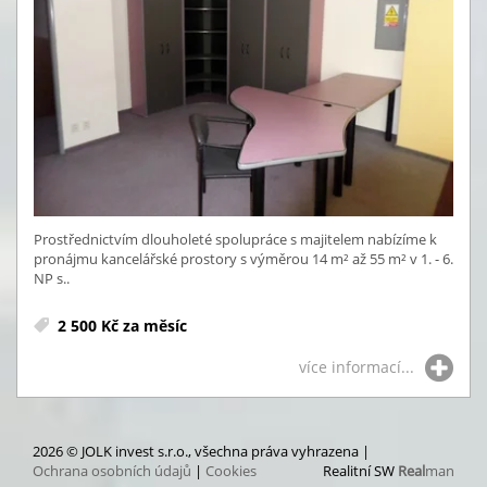
Prostřednictvím dlouholeté spolupráce s majitelem nabízíme k
pronájmu kancelářské prostory s výměrou 14 m² až 55 m² v 1. - 6.
NP s..
2 500 Kč za měsíc
více informací...
2026 © JOLK invest s.r.o., všechna práva vyhrazena |
Ochrana osobních údajů
|
Cookies
Realitní SW
Real
man