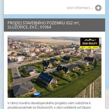
více informací...
PRODEJ STAVEBNÍHO POZEMKU 652
m²
,
SLUŽOVICE, EV.Č.: 01064
V rámci nového developerského projektu vám nabízíme k
prodeji pozemek ve Služovicích, v obci vzdálené od Opavy