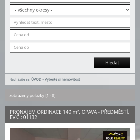
Hledat
Nacházíte se:
ÚVOD
»
Vyberte si nemovitost
zobrazeny položky [1 - 8]
PRONÁJEM ORDINACE 140
m²
, OPAVA - PŘEDMĚSTÍ,
EV.Č.: 01132