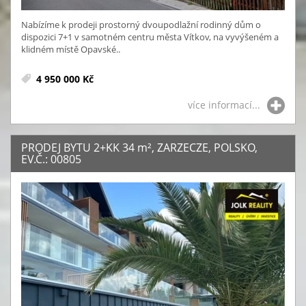
Nabízíme k prodeji prostorný dvoupodlažní rodinný dům o
dispozici 7+1 v samotném centru města Vítkov, na vyvýšeném a
klidném místě Opavské..
4 950 000 Kč
více informací...
PRODEJ BYTU 2+KK 34
m²
, ZARZECZE, POLSKO,
EV.Č.: 00805