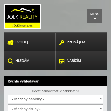
MENU
PRODEJ
PRONÁJEM
HLEDÁM
NABÍZÍM
Rychlé vyhledávání
Počet nemovitostí v nabídce:
63