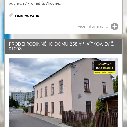
pouhých 7 kilometrů. Vhodné..
rezervováno
více informací...
PRODEJ RODINNÉHO DOMU 258
m²
, VÍTKOV, EV.Č.:
01008