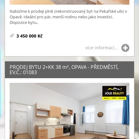
Nabízíme k prodeji plně zrekonstruovaný byt na Pekařské ulici v
Opavě. Ideální pro pár, menší rodinu nebo jako investici.
Dispozice bytu..
3 450 000 Kč
více informací...
PRODEJ BYTU 2+KK 38
m²
, OPAVA - PŘEDMĚSTÍ,
EV.Č.: 01083