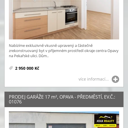
Nabízíme exkluzivně vkusně upravený a částečně
zrekonstruovaný byt v příjemném prostředí okraje centra Opavy
na Pekařské ulici. Dům..
2 950 000 Kč
více informací...
PRODEJ GARÁŽE 17
m²
, OPAVA - PŘEDMĚSTÍ, EV.Č.:
01076