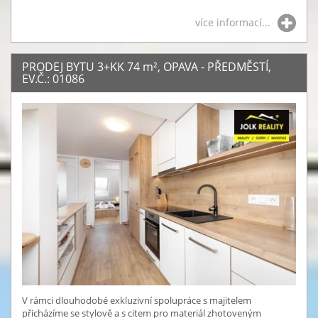
více informací...
PRODEJ BYTU 3+KK 74
m²
, OPAVA - PŘEDMĚSTÍ,
EV.Č.: 01086
V rámci dlouhodobé exkluzivní spolupráce s majitelem
přicházíme se stylově a s citem pro materiál zhotoveným