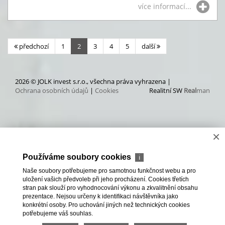
více informací...
předchozí
1
2
3
4
5
další
2026 © JOLK invest s.r.o., všechna práva vyhrazena |
Ochrana osobních údajů
|
Cookies
Realitní SW
Real
man
×
Používáme soubory cookies
ℹ
Naše soubory potřebujeme pro samotnou funkčnost webu a pro
uložení vašich předvoleb při jeho procházení. Cookies třetích
stran pak slouží pro vyhodnocování výkonu a zkvalitnění obsahu
prezentace. Nejsou určeny k identifikaci návštěvníka jako
konkrétní osoby. Pro uchování jiných než technických cookies
potřebujeme váš souhlas.