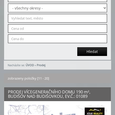
Hledat
Nacházíte se:
ÚVOD
»
Prodej
zobrazeny položky [11 - 20]
PRODEJ VÍCEGENERAČNÍHO DOMU 190
m²
,
BUDIŠOV NAD BUDIŠOVKOU, EV.Č.: 01089