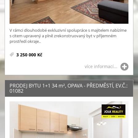
V rámci dlouhodobé exkluzivní spolupráce s majitelem nabízíme
s citem upravený a plně zrekonstruovaný byt v příjemném
prostředí okraje..
3 250 000 Kč
více informací...
PRODEJ BYTU 1+1 34
m²
, OPAVA - PŘEDMĚSTÍ, EV.Č.:
01082