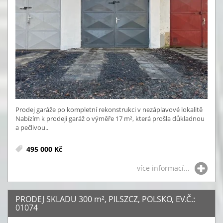
Prodej garáže po kompletní rekonstrukci v nezáplavové lokalitě
Nabízím k prodeji garáž o výměře 17 m², která prošla důkladnou
a pečlivou..
495 000 Kč
více informací...
PRODEJ SKLADU 300
m²
, PILSZCZ, POLSKO, EV.Č.:
01074