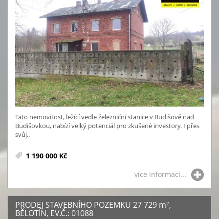
Tato nemovitost, ležící vedle železniční stanice v Budišově nad
Budišovkou, nabízí velký potenciál pro zkušené investory. I přes
svůj..
1 190 000 Kč
více informací...
PRODEJ STAVEBNÍHO POZEMKU 27 729
m²
,
BĚLOTÍN, EV.Č.: 01088