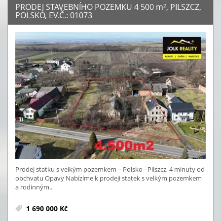
PRODEJ STAVEBNÍHO POZEMKU 4 500
m²
, PILSZCZ,
POLSKO, EV.Č.: 01073
Prodej statku s velkým pozemkem – Polsko - Pilszcz, 4 minuty od
obchvatu Opavy Nabízíme k prodeji statek s velkým pozemkem
a rodinným..
1 690 000 Kč