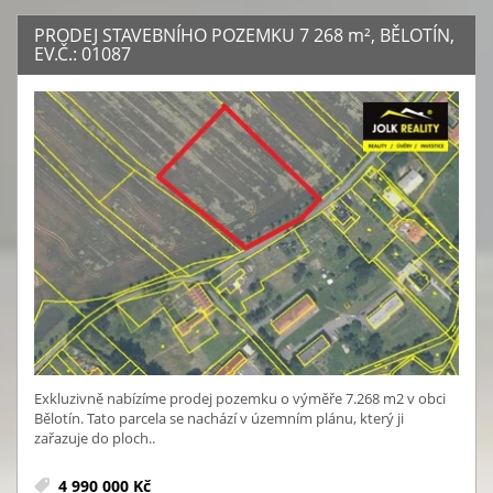
PRODEJ STAVEBNÍHO POZEMKU 7 268
m²
, BĚLOTÍN,
EV.Č.: 01087
Exkluzivně nabízíme prodej pozemku o výměře 7.268 m2 v obci
Bělotín. Tato parcela se nachází v územním plánu, který ji
zařazuje do ploch..
4 990 000 Kč