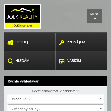
MENU
PRODEJ
PRONÁJEM
HLEDÁM
NABÍZÍM
Rychlé vyhledávání
Počet nemovitostí v nabídce:
63