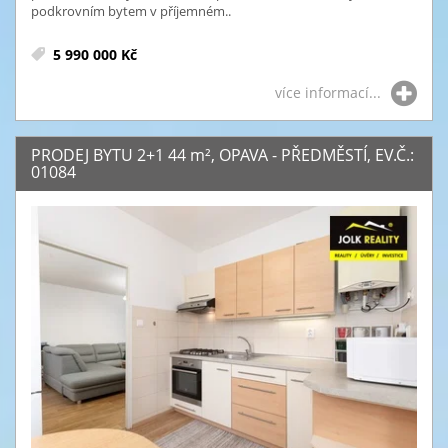
podkrovním bytem v příjemném..
5 990 000 Kč
více informací...
PRODEJ BYTU 2+1 44
m²
, OPAVA - PŘEDMĚSTÍ, EV.Č.:
01084