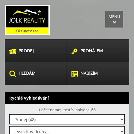
MENU
PRODEJ
PRONÁJEM
HLEDÁM
NABÍZÍM
Rychlé vyhledávání
Počet nemovitostí v nabídce:
63