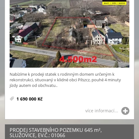
Nabízíme k prodeji statek s rodinným domem určeným k
rekonstrukci, situovaný v klidné obci Pilszcz, pouhé 4 minuty
jízdy autem od obchvatu..
1 690 000 Kč
více informací...
PRODEJ STAVEBNÍHO POZEMKU 645
m²
,
SLUŽOVICE, EV.Č.: 01066