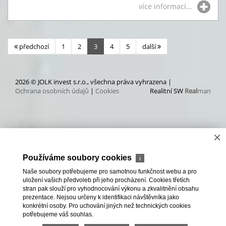
více informací...
předchozí
1
2
3
4
5
další
2026 © JOLK invest s.r.o., všechna práva vyhrazena |
Ochrana osobních údajů
|
Cookies
Realitní SW
Real
man
×
Používáme soubory cookies
ℹ
Naše soubory potřebujeme pro samotnou funkčnost webu a pro
uložení vašich předvoleb při jeho procházení. Cookies třetích
stran pak slouží pro vyhodnocování výkonu a zkvalitnění obsahu
prezentace. Nejsou určeny k identifikaci návštěvníka jako
konkrétní osoby. Pro uchování jiných než technických cookies
potřebujeme váš souhlas.