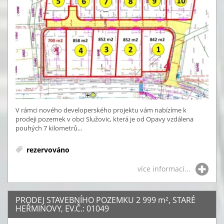
V rámci nového developerského projektu vám nabízíme k
prodeji pozemek v obci Služovic, která je od Opavy vzdálena
pouhých 7 kilometrů...
rezervováno
více informací...
PRODEJ STAVEBNÍHO POZEMKU 2 999
m²
, STARÉ
HEŘMINOVY, EV.Č.: 01049