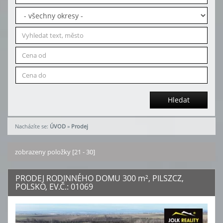
Hledat
Nacházíte se:
ÚVOD
»
Prodej
zobrazeny položky [21 - 30]
PRODEJ RODINNÉHO DOMU 300
m²
, PILSZCZ,
POLSKO, EV.Č.: 01069