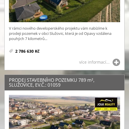
V rámci nového developerského projektu vám nabízíme k
prodeji pozemek v obci Služovic, která je od Opavy vzdálena
pouhých 7 kilometrů...
2 786 630 Kč
více informací...
PRODEJ STAVEBNÍHO POZEMKU 789
m²
,
SLUŽOVICE, EV.Č.: 01059