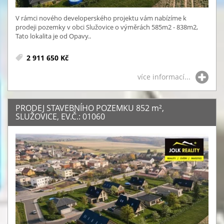
V rámci nového developerského projektu vám nabízíme k
prodeji pozemky v obci Služovice o výměrách 585m2 - 838m2,
Tato lokalita je od Opavy..
2 911 650 Kč
více informací...
PRODEJ STAVEBNÍHO POZEMKU 852
m²
,
SLUŽOVICE, EV.Č.: 01060