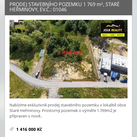
PRODEJ STAVEBNÍHO POZEMKU 1 769
m²
, STARÉ
HEŘMINOVY, EV.Č.: 01046
Nabízíme exkluzivně prodej stavebního pozemku v lokalitě obce
Staré Heřminovy. Prostorný pozemek o výměře 1.769m2 je
připraven v nově..
1 416 000 Kč