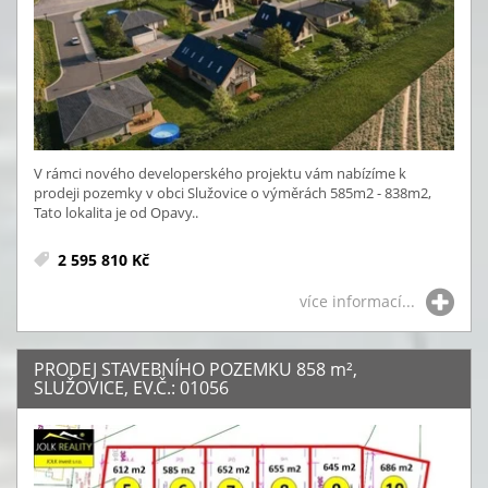
V rámci nového developerského projektu vám nabízíme k
prodeji pozemky v obci Služovice o výměrách 585m2 - 838m2,
Tato lokalita je od Opavy..
2 595 810 Kč
více informací...
PRODEJ STAVEBNÍHO POZEMKU 858
m²
,
SLUŽOVICE, EV.Č.: 01056