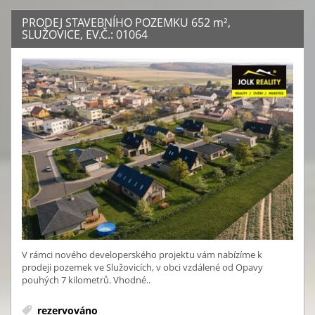
PRODEJ STAVEBNÍHO POZEMKU 652
m²
,
SLUŽOVICE, EV.Č.: 01064
V rámci nového developerského projektu vám nabízíme k
prodeji pozemek ve Služovicích, v obci vzdálené od Opavy
pouhých 7 kilometrů. Vhodné..
rezervováno