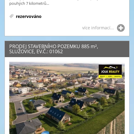
pouhých 7 kilometrů...
rezervováno
více informací...
PRODEJ STAVEBNÍHO POZEMKU 885
m²
,
SLUŽOVICE, EV.Č.: 01062