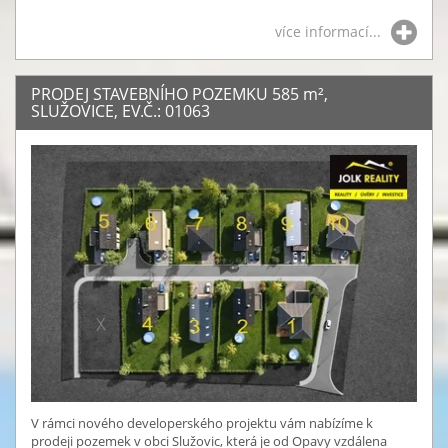
více informací...
PRODEJ STAVEBNÍHO POZEMKU 585
m²
,
SLUŽOVICE, EV.Č.: 01063
V rámci nového developerského projektu vám nabízíme k
prodeji pozemek v obci Služovic, která je od Opavy vzdálena