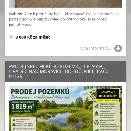
Nabízím Vám k pronájmu byt 1+kk v Opavě. Byt se nachází ve 2.
patře budovy a nabízí výhled do vnitrobloku. Ideální pro
jednotlivce či..
8 000 Kč za měsíc
více informací...
PRODEJ SPECIFICKÉHO POZEMKU 1 819
m²
,
HRADEC NAD MORAVICÍ - BOHUČOVICE, EV.Č.:
01126