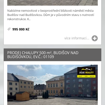
Nabízíme nemovitost v bezprostřední blízkosti náměstí města
Budišov nad Budišovkou. Dům je v původním stavu s nutností
rekonstrukce. K..
995 000 Kč
více informací...
PRODEJ CHALUPY 500
m²
, BUDIŠOV NAD
BUDIŠOVKOU, EV.Č.: 01109