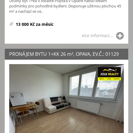
Útulný byt 1+kk v lokalitě Popská v Opavě nabízí ideální
podmínky pro pohodlné bydlení. Disponuje užitnou plochou 45
m² a nachází se ve..
13 000 Kč za měsíc
více informací...
PRONÁJEM BYTU 1+KK 26
m²
, OPAVA, EV.Č.: 01129