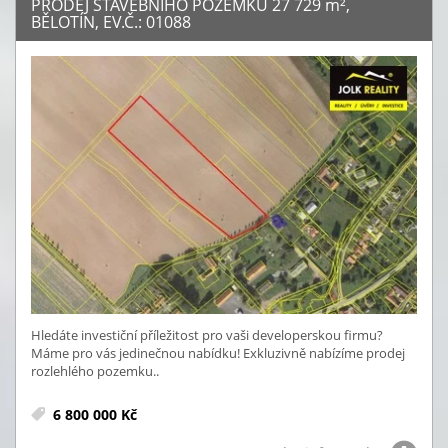
PRODEJ STAVEBNÍHO POZEMKU 27 729
m²
,
BĚLOTÍN, EV.Č.: 01088
Hledáte investiční příležitost pro vaši developerskou firmu?
Máme pro vás jedinečnou nabídku! Exkluzivně nabízíme prodej
rozlehlého pozemku..
6 800 000 Kč