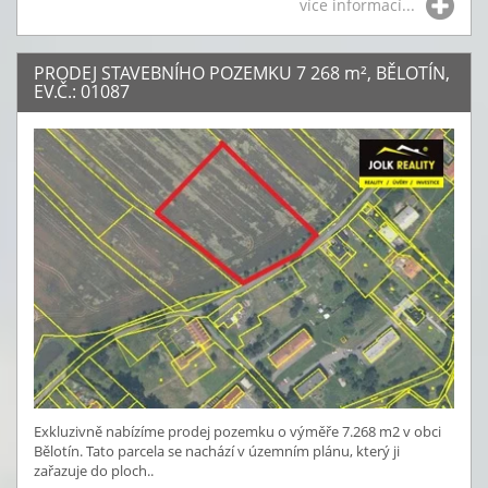
více informací...
PRODEJ STAVEBNÍHO POZEMKU 7 268
m²
, BĚLOTÍN,
EV.Č.: 01087
Exkluzivně nabízíme prodej pozemku o výměře 7.268 m2 v obci
Bělotín. Tato parcela se nachází v územním plánu, který ji
zařazuje do ploch..