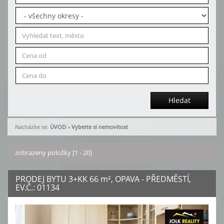
Hledat
Nacházíte se:
ÚVOD
»
Vyberte si nemovitost
zobrazeny položky [1 - 20]
PRODEJ BYTU 3+KK 66
m²
, OPAVA - PŘEDMĚSTÍ,
EV.Č.: 01134