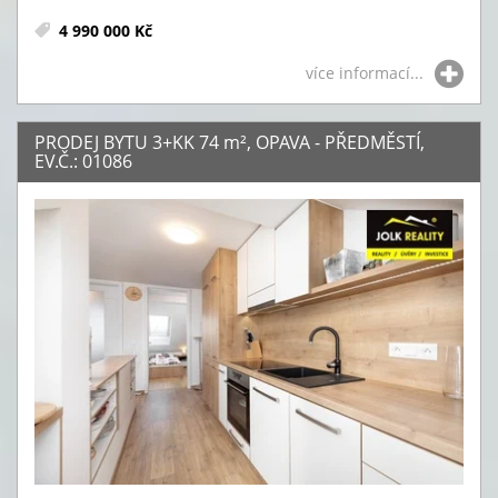
4 990 000 Kč
více informací...
PRODEJ BYTU 3+KK 74
m²
, OPAVA - PŘEDMĚSTÍ,
EV.Č.: 01086