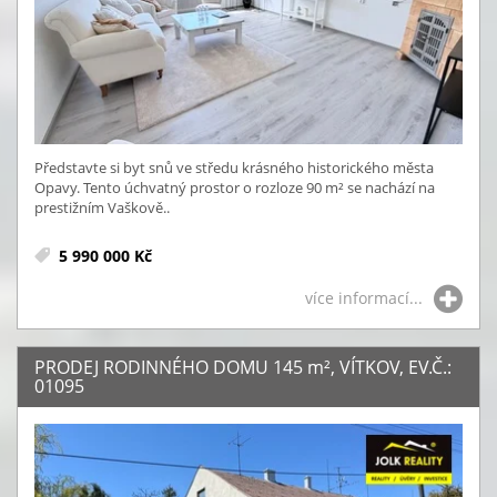
Představte si byt snů ve středu krásného historického města
Opavy. Tento úchvatný prostor o rozloze 90 m² se nachází na
prestižním Vaškově..
5 990 000 Kč
více informací...
PRODEJ RODINNÉHO DOMU 145
m²
, VÍTKOV, EV.Č.:
01095