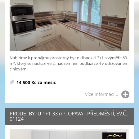
Nabízíme k pronájmu prostorný byt o dispozici 3+1 a výměře 60
m², který se nachází ve 2. nadzemním podlaží ze 4 v udržovaném
cihlovém..
14 500 Kč za měsíc
více informací...
PRODEJ BYTU 1+1 33
m²
, OPAVA - PŘEDMĚSTÍ, EV.Č.:
01124