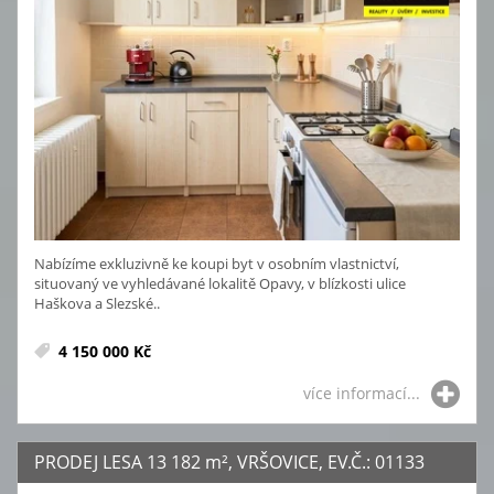
Nabízíme exkluzivně ke koupi byt v osobním vlastnictví,
situovaný ve vyhledávané lokalitě Opavy, v blízkosti ulice
Haškova a Slezské..
4 150 000 Kč
více informací...
PRODEJ LESA 13 182
m²
, VRŠOVICE, EV.Č.: 01133