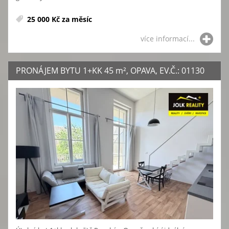
25 000 Kč za měsíc
více informací...
PRONÁJEM BYTU 1+KK 45
m²
, OPAVA, EV.Č.: 01130