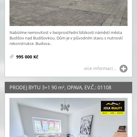
Nabízíme nemovitost v bezprostřední blízkosti náměstí města
Budišov nad Budišovkou. Dům je v původním stavu s nutností
rekonstrukce. Budova..
995 000 Kč
více informací...
PRODEJ BYTU 3+1 90
m²
, OPAVA, EV.Č.: 01108