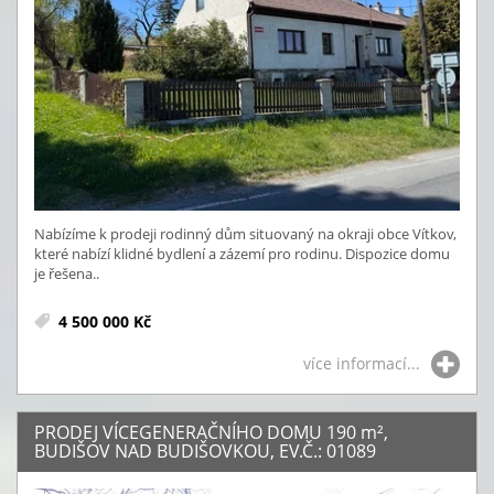
Nabízíme k prodeji rodinný dům situovaný na okraji obce Vítkov,
které nabízí klidné bydlení a zázemí pro rodinu. Dispozice domu
je řešena..
4 500 000 Kč
více informací...
PRODEJ VÍCEGENERAČNÍHO DOMU 190
m²
,
BUDIŠOV NAD BUDIŠOVKOU, EV.Č.: 01089