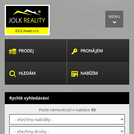
MENU
PRODEJ
PRONÁJEM
HLEDÁM
NABÍZÍM
Rychlé vyhledávání
Počet nemovitostí v nabídce:
63