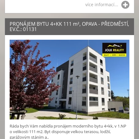
více informací...
PRONÁJEM BYTU 4+KK 111
m²
, OPAVA - PŘEDMĚSTÍ,
EV.Č.: 01131
Ráda bych Vám nabídla pronájem moderního bytu 4+kk, v 1.NP
o velikosti 111 m2. Byt disponuje velkou terasou, lodžií,
garážovým stáním a..