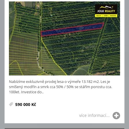
Nabízíme exkluzivně prodej lesa o výmeře 13.182 m2. Les je
smíšený modřín a smrk cca 50% / 50% se stářím porostu cca.
100let. Investice do..
590 000 Kč
více informací...