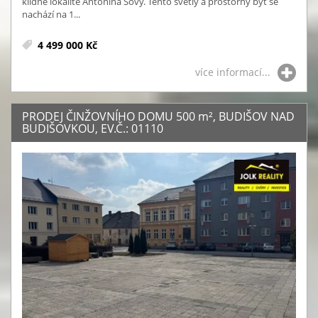
klidné lokalitě Antonína Sovy. Tento světlý a prostorný byt se
nachází na 1...
4 499 000 Kč
více informací...
PRODEJ ČINŽOVNÍHO DOMU 500
m²
, BUDIŠOV NAD
BUDIŠOVKOU, EV.Č.: 01110