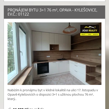
PRONÁJEM BYTU 3+1 76
m²
, OPAVA - KYLEŠOVICE,
EV.Č.: 01122
Nabízím k pronájmu byt v klidné lokalitě na ulici 17. listopadu v
Opavě-Kylešovicích o dispozici 3+1 s užitnou plochou 76 m²,
který..