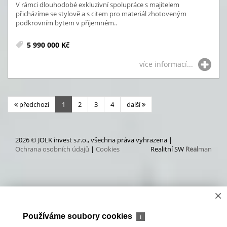
V rámci dlouhodobé exkluzivní spolupráce s majitelem
přicházíme se stylově a s citem pro materiál zhotoveným
podkrovním bytem v příjemném..
5 990 000 Kč
více informací...
předchozí
1
2
3
4
další
2026 © JOLK invest s.r.o., všechna práva vyhrazena |
Ochrana osobních údajů
|
Cookies
Realitní SW
Real
man
×
Používáme soubory cookies
ℹ