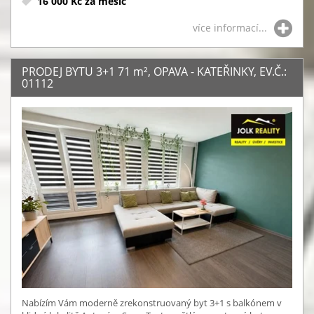
16 000 Kč za měsíc
více informací...
PRODEJ BYTU 3+1 71
m²
, OPAVA - KATEŘINKY, EV.Č.:
01112
Nabízím Vám moderně zrekonstruovaný byt 3+1 s balkónem v