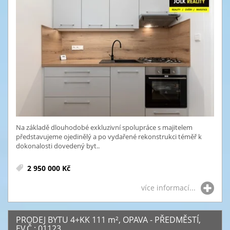
Na základě dlouhodobé exkluzivní spolupráce s majitelem
představujeme ojedinělý a po vydařené rekonstrukci téměř k
dokonalosti dovedený byt..
2 950 000 Kč
více informací...
PRODEJ BYTU 4+KK 111
m²
, OPAVA - PŘEDMĚSTÍ,
EV.Č.: 01123