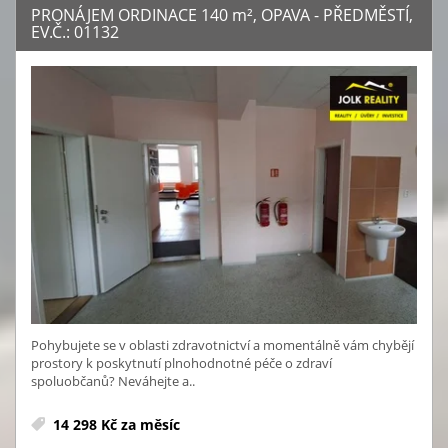
PRONÁJEM ORDINACE 140
m²
, OPAVA - PŘEDMĚSTÍ,
EV.Č.: 01132
Pohybujete se v oblasti zdravotnictví a momentálně vám chybějí
prostory k poskytnutí plnohodnotné péče o zdraví
spoluobčanů? Neváhejte a..
14 298 Kč za měsíc