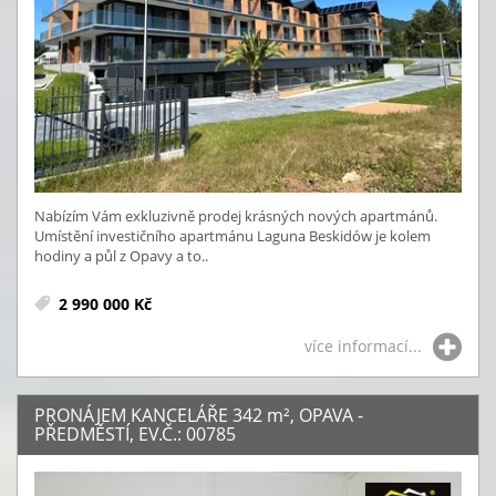
Nabízím Vám exkluzivně prodej krásných nových apartmánů.
Umístění investičního apartmánu Laguna Beskidów je kolem
hodiny a půl z Opavy a to..
2 990 000 Kč
více informací...
PRONÁJEM KANCELÁŘE 342
m²
, OPAVA -
PŘEDMĚSTÍ, EV.Č.: 00785