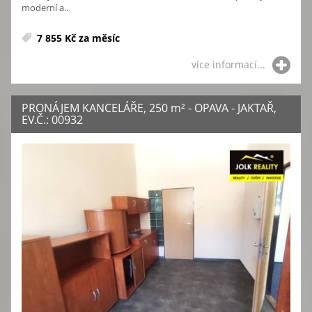
moderní a..
7 855 Kč za měsíc
více informací...
PRONÁJEM KANCELÁŘE, 250
m²
- OPAVA - JAKTAŘ,
EV.Č.: 00932