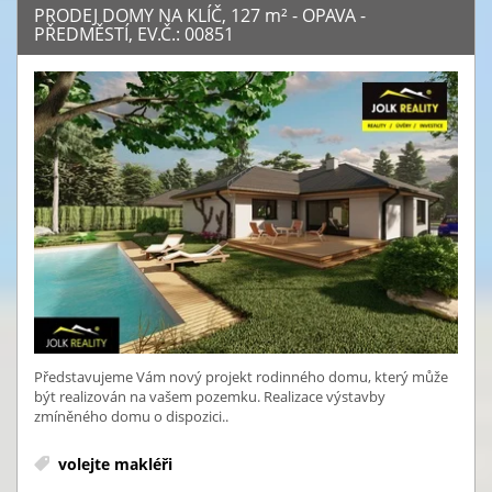
PRODEJ DOMY NA KLÍČ, 127
m²
- OPAVA -
PŘEDMĚSTÍ, EV.Č.: 00851
Představujeme Vám nový projekt rodinného domu, který může
být realizován na vašem pozemku. Realizace výstavby
zmíněného domu o dispozici..
volejte makléři