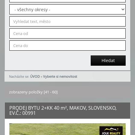
Hledat
Nacházíte se:
ÚVOD
»
Vyberte si nemovitost
zobrazeny položky [41 - 60]
PRODEJ BYTU 2+KK 40
m²
, MAKOV, SLOVENSKO,
EV.Č.: 00991