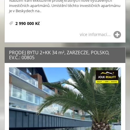
Nabízím Vám exkluzivně prodej krásných nově vystavěných
investičních apartmánů. Umístění těchto investičních apartmánu
je v Beskydech na..
2 990 000 Kč
více informací...
PRODEJ BYTU 2+KK 34
m²
, ZARZECZE, POLSKO,
EV.Č.: 00805