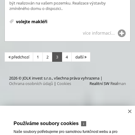
být realizován na vašem pozemku. Realizace výstavby
zmíněného domu o dispozici..
volejte makléři
více informací...
předchozí
1
2
3
4
další
2026 © JOLK invest s.r.o., všechna práva vyhrazena |
Ochrana osobních údajů
|
Cookies
Realitní SW
Real
man
×
Používáme soubory cookies
ℹ
Naše soubory potřebujeme pro samotnou funkčnost webu a pro