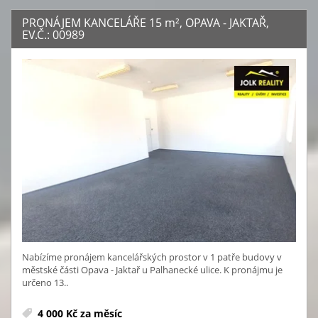
PRONÁJEM KANCELÁŘE 15
m²
, OPAVA - JAKTAŘ,
EV.Č.: 00989
Nabízíme pronájem kancelářských prostor v 1 patře budovy v
městské části Opava - Jaktař u Palhanecké ulice. K pronájmu je
určeno 13..
4 000 Kč za měsíc