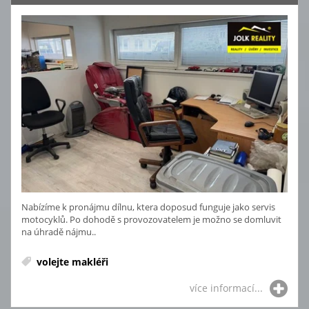
Nabízíme k pronájmu dílnu, ktera doposud funguje jako servis
motocyklů. Po dohodě s provozovatelem je možno se domluvit
na úhradě nájmu..
volejte makléři
více informací...