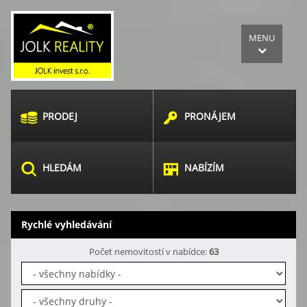
MENU
PRODEJ
PRONÁJEM
HLEDÁM
NABÍZÍM
Rychlé vyhledávání
Počet nemovitostí v nabídce:
63