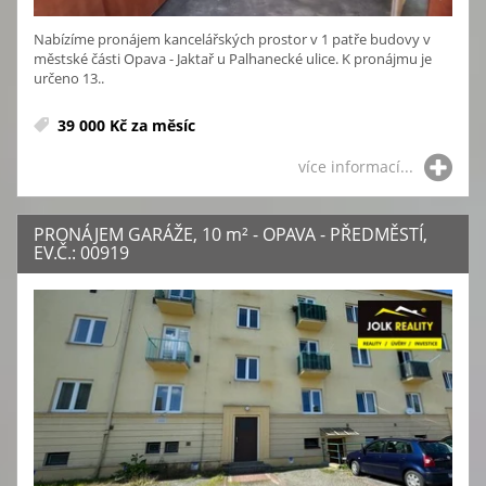
Nabízíme pronájem kancelářských prostor v 1 patře budovy v
městské části Opava - Jaktař u Palhanecké ulice. K pronájmu je
určeno 13..
39 000 Kč za měsíc
více informací...
PRONÁJEM GARÁŽE, 10
m²
- OPAVA - PŘEDMĚSTÍ,
EV.Č.: 00919