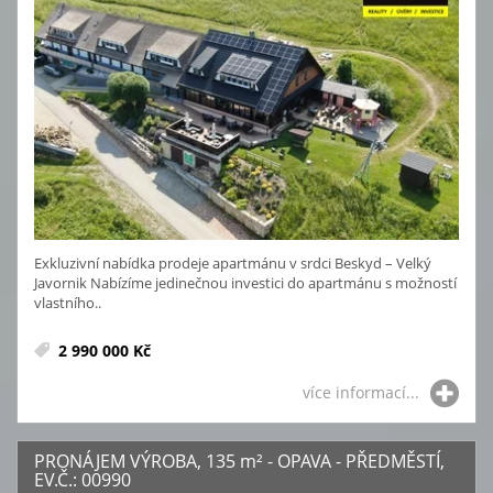
Exkluzivní nabídka prodeje apartmánu v srdci Beskyd – Velký
Javornik Nabízíme jedinečnou investici do apartmánu s možností
vlastního..
2 990 000 Kč
více informací...
PRONÁJEM VÝROBA, 135
m²
- OPAVA - PŘEDMĚSTÍ,
EV.Č.: 00990