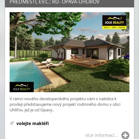
PŘEDMĚSTÍ, EV.Č.: RD- OPAVA-UHLÍŘOV
V rámci nového developerského projektu vám v nabídce k
prodeji představujeme nový projekt rodinného domu v obci
Uhlířov, jež je od Opavy..
volejte makléři
více informací...