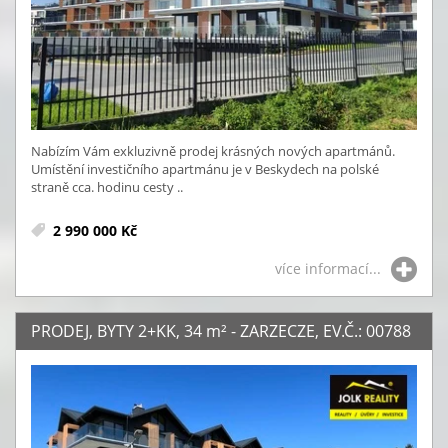
Nabízím Vám exkluzivně prodej krásných nových apartmánů.
Umístění investičního apartmánu je v Beskydech na polské
straně cca. hodinu cesty ..
2 990 000 Kč
více informací...
PRODEJ, BYTY 2+KK, 34
m²
- ZARZECZE, EV.Č.: 00788