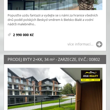
Popusťte uzdu fantazii a vydejte se s námi za hranice všedních
dnů podél polských Beskyd směrem k Bielsko-Bialé a vodní
nádrži malebného..
2 990 000 Kč
více informací...
PRODEJ BYTY 2+KK, 34
m²
- ZARZECZE, EV.Č.: 00802