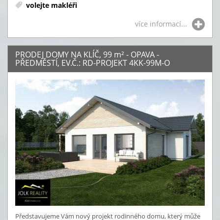
volejte makléři
více informací...
PRODEJ DOMY NA KLÍČ, 99
m²
- OPAVA -
PŘEDMĚSTÍ, EV.Č.: RD-PROJEKT 4KK-99M-O
Představujeme Vám nový projekt rodinného domu, který může