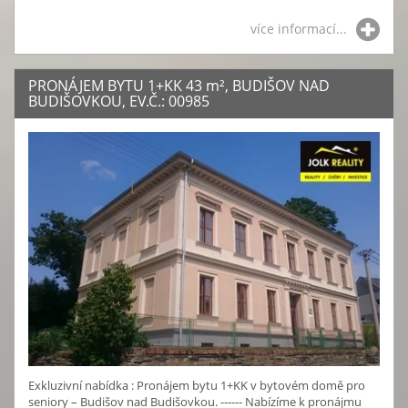
více informací...
PRONÁJEM BYTU 1+KK 43
m²
, BUDIŠOV NAD
BUDIŠOVKOU, EV.Č.: 00985
Exkluzivní nabídka : Pronájem bytu 1+KK v bytovém domě pro
seniory – Budišov nad Budišovkou. ------ Nabízíme k pronájmu