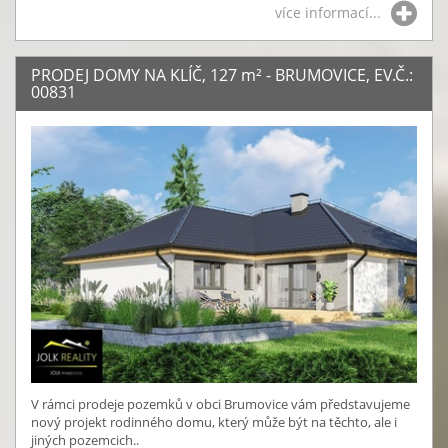
více informací...
PRODEJ DOMY NA KLÍČ, 127
m²
- BRUMOVICE, EV.Č.:
00831
V rámci prodeje pozemků v obci Brumovice vám představujeme
nový projekt rodinného domu, který může být na těchto, ale i
jiných pozemcich..