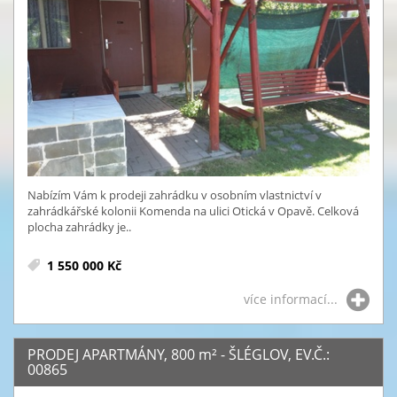
Nabízím Vám k prodeji zahrádku v osobním vlastnictví v
zahrádkářské kolonii Komenda na ulici Otická v Opavě. Celková
plocha zahrádky je..
1 550 000 Kč
více informací...
PRODEJ APARTMÁNY, 800
m²
- ŠLÉGLOV, EV.Č.:
00865