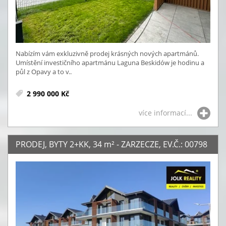
Nabízím vám exkluzivně prodej krásných nových apartmánů.
Umístění investičního apartmánu Laguna Beskidów je hodinu a
půl z Opavy a to v..
2 990 000 Kč
více informací...
PRODEJ, BYTY 2+KK, 34
m²
- ZARZECZE, EV.Č.: 00798