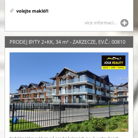
volejte makléři
více informací...
PRODEJ BYTY 2+KK, 34
m²
- ZARZECZE, EV.Č.: 00810