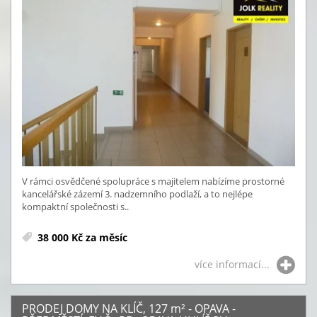
V rámci osvědčené spolupráce s majitelem nabízíme prostorné
kancelářské zázemí 3. nadzemního podlaží, a to nejlépe
kompaktní společnosti s..
38 000 Kč za měsíc
více informací...
PRODEJ DOMY NA KLÍČ, 127
m²
- OPAVA -