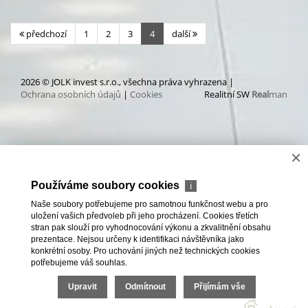
předchozí
1
2
3
4
další
2026 © JOLK invest s.r.o., všechna práva vyhrazena |
Ochrana osobních údajů
|
Cookies
Realitní SW
Real
man
×
Používáme soubory cookies
ℹ
Naše soubory potřebujeme pro samotnou funkčnost webu a pro
uložení vašich předvoleb při jeho procházení. Cookies třetích
stran pak slouží pro vyhodnocování výkonu a zkvalitnění obsahu
prezentace. Nejsou určeny k identifikaci návštěvníka jako
konkrétní osoby. Pro uchování jiných než technických cookies
potřebujeme váš souhlas.
Upravit
Odmítnout
Přijímám vše