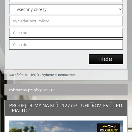
Hledat
Nacházíte se:
ÚVOD
»
Vyberte si nemovitost
zobrazeny položky [61 - 62]
PRODEJ DOMY NA KLÍČ, 127
m²
- UHLÍŘOV, EV.Č.: RD
- PIATTO 1