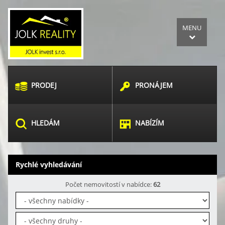
MENU
PRODEJ
PRONÁJEM
HLEDÁM
NABÍZÍM
Rychlé vyhledávání
Počet nemovitostí v nabídce:
62