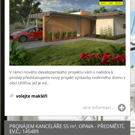
V rámci nového developerského projektu vám v nabídce k
prodeji představujeme nový projekt výstavby rodinného domu v
obci Uhlířov, jež je od..
volejte makléři
více informací...
PRONÁJEM KANCELÁŘE 55
m²
, OPAVA - PŘEDMĚSTÍ,
EV.Č.: 145489